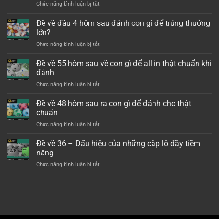
Chức năng bình luận bị tắt
ở
Đề
về
Đề về đầu 4 hôm sau đánh con gì để trúng thưởng
07
lớn?
hôm
Chức năng bình luận bị tắt
ở
sau
Đề
đánh
về
Đề về 55 hôm sau về con gì để all in thật chuẩn khi
lô
đầu
con
đánh
4
gì
Chức năng bình luận bị tắt
ở
hôm
–
Đề
sau
Thống
về
Đề về 48 hôm sau ra con gì để đánh cho thật
đánh
kê
55
con
chuẩn
cặp
hôm
gì
số
Chức năng bình luận bị tắt
ở
sau
để
may
Đề
về
trúng
mắn
về
Đề về 36 – Dấu hiệu của những cặp lô đầy tiềm
con
thưởng
48
gì
năng
lớn?
hôm
để
Chức năng bình luận bị tắt
ở
sau
all
Đề
ra
in
về
con
thật
36
gì
chuẩn
–
để
khi
Dấu
đánh
đánh
hiệu
cho