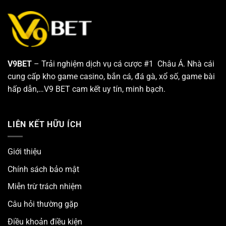
của
thật
những
chuẩn
cặp
lô
đầy
tiềm
năng
V9BET
– Trải nghiệm dịch vụ cá cược #1 Châu Á. Nhà cái
cung cấp kho game casino, bắn cá, đá gà, xổ số, game bài
hấp dẫn,…V9 BET cam kết uy tín, minh bạch.
LIÊN KẾT HỮU ÍCH
Giới thiệu
Chính sách bảo mật
Miễn trừ trách nhiệm
Câu hỏi thường gặp
Điều khoản điều kiện