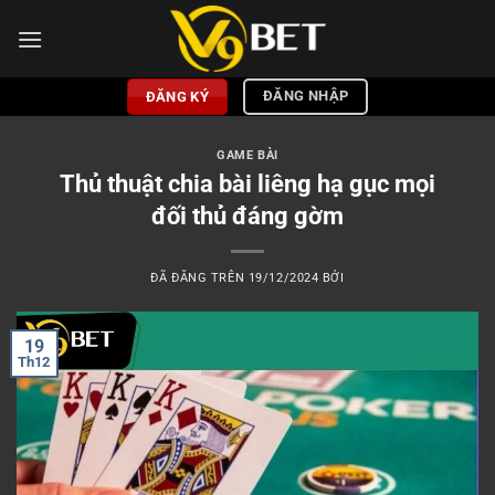
Chuyển
đến
nội
dung
ĐĂNG NHẬP
ĐĂNG KÝ
GAME BÀI
Thủ thuật chia bài liêng hạ gục mọi
đối thủ đáng gờm
ĐÃ ĐĂNG TRÊN
19/12/2024
BỞI
19
Th12