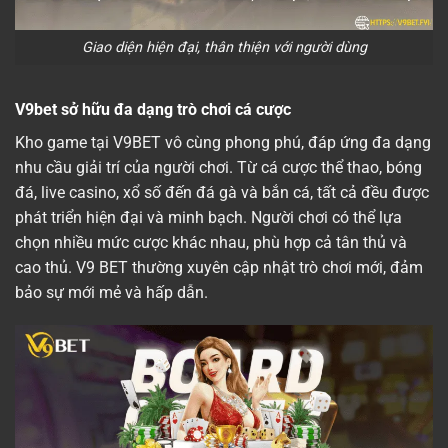
Giao diện hiện đại, thân thiện với người dùng
V9bet sở hữu đa dạng trò chơi cá cược
Kho game tại V9BET vô cùng phong phú, đáp ứng đa dạng
nhu cầu giải trí của người chơi. Từ cá cược thể thao, bóng
đá, live casino, xổ số đến đá gà và bắn cá, tất cả đều được
phát triển hiện đại và minh bạch. Người chơi có thể lựa
chọn nhiều mức cược khác nhau, phù hợp cả tân thủ và
cao thủ. V9 BET thường xuyên cập nhật trò chơi mới, đảm
bảo sự mới mẻ và hấp dẫn.