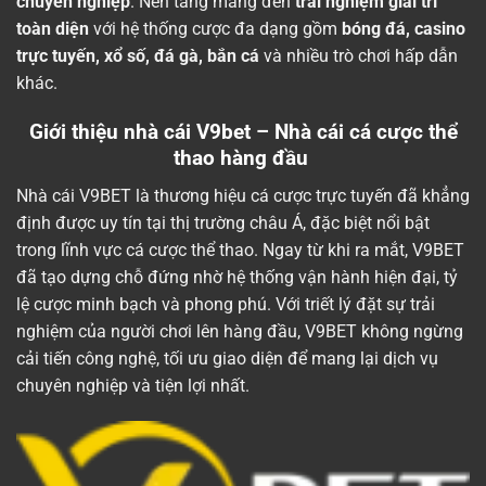
chuyên nghiệp
. Nền tảng mang đến
trải nghiệm giải trí
toàn diện
với hệ thống cược đa dạng gồm
bóng đá, casino
trực tuyến, xổ số, đá gà, bắn cá
và nhiều trò chơi hấp dẫn
khác.
Giới thiệu nhà cái V9bet – Nhà cái cá cược thể
thao hàng đầu
Nhà cái V9BET là thương hiệu cá cược trực tuyến đã khẳng
định được uy tín tại thị trường châu Á, đặc biệt nổi bật
trong lĩnh vực cá cược thể thao. Ngay từ khi ra mắt, V9BET
đã tạo dựng chỗ đứng nhờ hệ thống vận hành hiện đại, tỷ
lệ cược minh bạch và phong phú. Với triết lý đặt sự trải
nghiệm của người chơi lên hàng đầu, V9BET không ngừng
cải tiến công nghệ, tối ưu giao diện để mang lại dịch vụ
chuyên nghiệp và tiện lợi nhất.