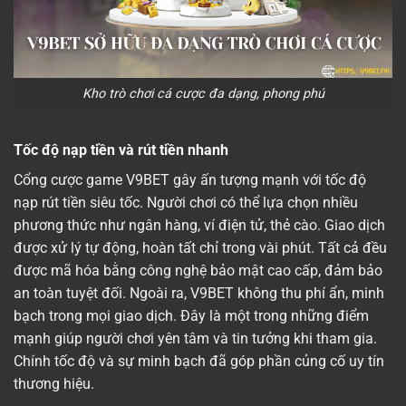
Kho trò chơi cá cược đa dạng, phong phú
Tốc độ nạp tiền và rút tiền nhanh
Cổng cược game V9BET gây ấn tượng mạnh với tốc độ
nạp rút tiền siêu tốc. Người chơi có thể lựa chọn nhiều
phương thức như ngân hàng, ví điện tử, thẻ cào. Giao dịch
được xử lý tự động, hoàn tất chỉ trong vài phút. Tất cả đều
được mã hóa bằng công nghệ bảo mật cao cấp, đảm bảo
an toàn tuyệt đối. Ngoài ra, V9BET không thu phí ẩn, minh
bạch trong mọi giao dịch. Đây là một trong những điểm
mạnh giúp người chơi yên tâm và tin tưởng khi tham gia.
Chính tốc độ và sự minh bạch đã góp phần củng cố uy tín
thương hiệu.