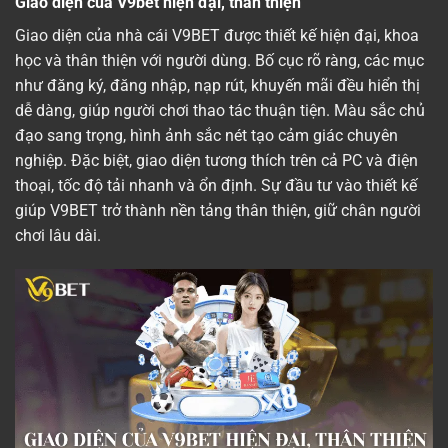
Giao diện của V9bet hiện đại, thân thiện
Giao diện của nhà cái V9BET được thiết kế hiện đại, khoa
học và thân thiện với người dùng. Bố cục rõ ràng, các mục
như đăng ký, đăng nhập, nạp rút, khuyến mãi đều hiển thị
dễ dàng, giúp người chơi thao tác thuận tiện. Màu sắc chủ
đạo sang trọng, hình ảnh sắc nét tạo cảm giác chuyên
nghiệp. Đặc biệt, giao diện tương thích trên cả PC và điện
thoại, tốc độ tải nhanh và ổn định. Sự đầu tư vào thiết kế
giúp V9BET trở thành nền tảng thân thiện, giữ chân người
chơi lâu dài.