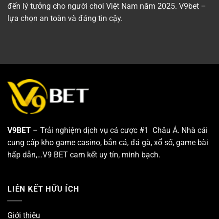
đến lý tưởng cho người chơi Việt Nam năm 2025. V9bet –
lựa chọn an toàn và đáng tin cậy.
V9BET
– Trải nghiệm dịch vụ cá cược #1 Châu Á. Nhà cái
cung cấp kho game casino, bắn cá, đá gà, xổ số, game bài
hấp dẫn,…V9 BET cam kết uy tín, minh bạch.
LIÊN KẾT HỮU ÍCH
Giới thiệu