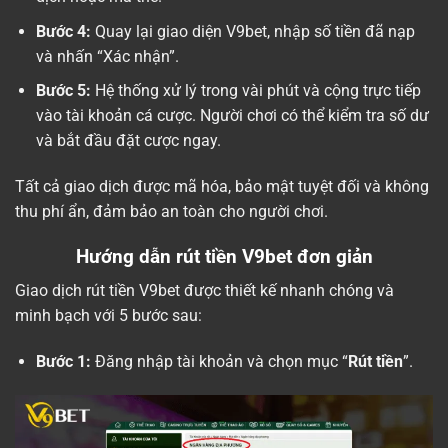
Bước 4:
Quay lại giao diện V9bet, nhập số tiền đã nạp
và nhấn “Xác nhận”.
Bước 5:
Hệ thống xử lý trong vài phút và cộng trực tiếp
vào tài khoản cá cược. Người chơi có thể kiểm tra số dư
và bắt đầu đặt cược ngay.
Tất cả giao dịch được mã hóa, bảo mật tuyệt đối và không
thu phí ẩn, đảm bảo an toàn cho người chơi.
Hướng dẫn rút tiền V9bet đơn giản
Giao dịch rút tiền V9bet được thiết kế nhanh chóng và
minh bạch với 5 bước sau:
Bước 1:
Đăng nhập tài khoản và chọn mục “
Rút tiền
”.