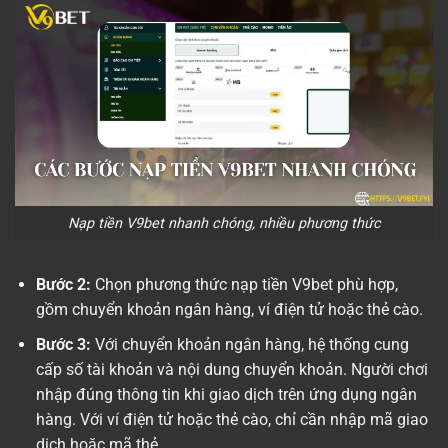
Nạp tiền V9bet nhanh chóng, nhiều phương thức
Bước 2:
Chọn phương thức nạp tiền V9bet phù hợp,
gồm chuyển khoản ngân hàng, ví điện tử hoặc thẻ cào.
Bước 3:
Với chuyển khoản ngân hàng, hệ thống cung
cấp số tài khoản và nội dung chuyển khoản. Người chơi
nhập đúng thông tin khi giao dịch trên ứng dụng ngân
hàng. Với ví điện tử hoặc thẻ cào, chỉ cần nhập mã giao
dịch hoặc mã thẻ.