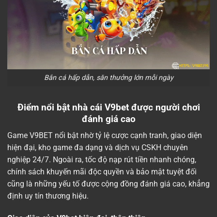
Bắn cá hấp dẫn, săn thưởng lớn mỗi ngày
Điểm nổi bật nhà cái V9bet được người chơi
đánh giá cao
Game V9BET nổi bật nhờ tỷ lệ cược cạnh tranh, giao diện
hiện đại, kho game đa dạng và dịch vụ CSKH chuyên
nghiệp 24/7. Ngoài ra, tốc độ nạp rút tiền nhanh chóng,
chính sách khuyến mãi độc quyền và bảo mật tuyệt đối
cũng là những yếu tố được cộng đồng đánh giá cao, khẳng
định uy tín thương hiệu.