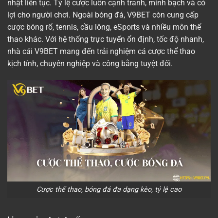
nhật liên tục. Tỷ lệ cược luôn cạnh tranh, minh bạch và có
lợi cho người chơi. Ngoài bóng đá, V9BET còn cung cấp
cược bóng rổ, tennis, cầu lông, eSports và nhiều môn thể
thao khác. Với hệ thống trực tuyến ổn định, tốc độ nhanh,
nhà cái V9BET mang đến trải nghiệm cá cược thể thao
kịch tính, chuyên nghiệp và công bằng tuyệt đối.
Cược thể thao, bóng đá đa dạng kèo, tỷ lệ cao