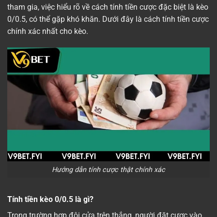
tham gia, việc hiểu rõ về cách tính tiền cược đặc biệt là kèo
0/0.5, có thể gặp khó khăn. Dưới đây là cách tính tiền cược
chính xác nhất cho kèo.
Hướng dẫn tính cược thật chính xác
Tính tiền kèo 0/0.5 là gì?
Trong trường hợp đội cửa trên thắng, người đặt cược vào