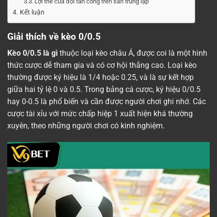
Lợi thế của đội tấn công trên sân trung lập
Kết luận
Giải thích về kèo 0/0.5
Kèo 0/0.5 là gì
thuộc loại kèo châu Á, được coi là một hình
thức cược dễ tham gia và có cơ hội thắng cao. Loại kèo
thường được ký hiệu là 1/4 hoặc 0.25, và là sự kết hợp
giữa hai tỷ lệ 0 và 0.5. Trong bảng cá cược, ký hiệu 0/0.5
hay 0-0.5 là phổ biến và cần được người chơi ghi nhớ. Các
cược tài xỉu với mức chấp hiệp 1 xuất hiện khá thường
xuyên, theo những người chơi có kinh nghiệm.