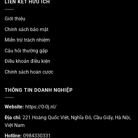
LIÊN KẾT HỮU ÍCH
Giới thiệu
Chính sách bảo mật
Miễn trừ trách nhiệm
Câu hỏi thường gặp
Điều khoản điều kiện
Chính sách hoàn cược
THÔNG TIN DOANH NGHIỆP
Website:
https://0-0j.nl/
Địa chỉ:
221 Hoàng Quốc Việt, Nghĩa Đô, Cầu Giấy, Hà Nội,
Việt Nam
Hotline:
0984330331