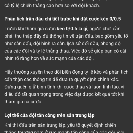
có tỷ lệ chiến thắng cao hơn so với đội khách.
Phân tích trận đấu chi tiết trước khi đặt cược kèo 0/0.5
Trước khi tham gia cược
kèo 0/0.5 là gì
, người chơi cần
phải thu thập đầy đủ thông tin về trận đấu, bao gồm yếu tố
như sân đấu, đội hình ra sân, lịch sử đối đầu, phong độ
của các đội và tỷ lệ thắng thua. Việc đó sẽ giúp bạn có cái
nhìn rõ ràng hơn về sức mạnh của các đội.
Hãy thường xuyên theo dõi biến động tỷ lệ kèo và phân tích
cẩn thận các thông tin để đưa ra quyết định chính xác.
Đừng quên giữ bình tĩnh khi cược thua và luôn tỉnh táo, vì
điều đó rất quan trọng trong việc đạt được kết quả tốt khi
tham gia cá cược.
Lợi thế của đội tấn công trên sân trung lập
Khi thi đấu trên sân trung lập, yếu tố quyết định chiến
thắng thường nằm ở sức mạnh tấn công của các đội. Đội