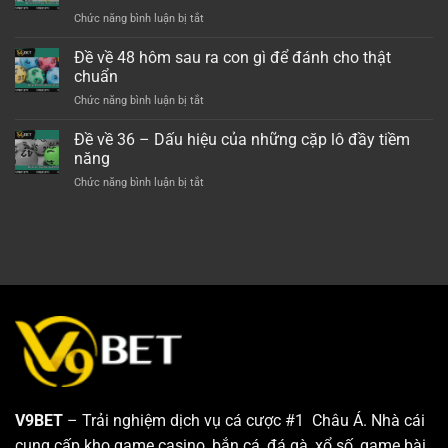
4
gì
Chức năng bình luận bị tắt
ở
hôm
–
Đề
sau
Thống
về
Đề về 48 hôm sau ra con gì để đánh cho thật
đánh
kê
55
con
chuẩn
cặp
hôm
gì
số
Chức năng bình luận bị tắt
ở
sau
để
may
Đề
về
trúng
mắn
về
Đề về 36 – Dấu hiệu của những cặp lô đầy tiềm
con
thưởng
48
gì
năng
lớn?
hôm
để
Chức năng bình luận bị tắt
ở
sau
all
Đề
ra
in
về
con
thật
36
gì
chuẩn
–
để
khi
Dấu
đánh
đánh
hiệu
cho
của
thật
những
chuẩn
cặp
lô
đầy
tiềm
năng
V9BET
– Trải nghiệm dịch vụ cá cược #1 Châu Á. Nhà cái
cung cấp kho game casino, bắn cá, đá gà, xổ số, game bài