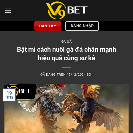
Chuyển
đến
nội
dung
ĐĂNG NHẬP
ĐĂNG KÝ
ĐÁ GÀ
Bật mí cách nuôi gà đá chân mạnh
hiệu quả cùng sư kê
ĐÃ ĐĂNG TRÊN
19/12/2024
BỞI
19
Th12