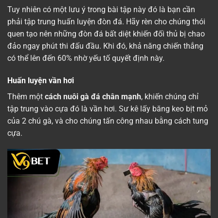
Tuy nhiên có một lưu ý trong bài tập này đó là bạn cần
phải tập trung huấn luyện đòn đá. Hãy rèn cho chúng thói
quen tạo nên những đòn đá bất diệt khiến đối thủ bị chao
đảo ngay phút thi đấu đầu. Khi đó, khả năng chiến thắng
có thể lên đến 60% nhờ yếu tố quyết định này.
Huấn luyện vần hơi
Thêm một
cách nuôi gà đá chân mạnh
, khiến chúng chỉ
tập trung vào cựa đó là vần hơi. Sư kê lấy băng keo bịt mỏ
của 2 chú gà, và cho chúng tấn công nhau bằng cách tung
cựa.