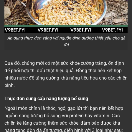
Áp dụng thực đơn vàng với nguồn dinh dưỡng thiết yếu cho gà
đá
Qua đó, chúng mới có một sức khỏe cường tráng, ổn định
để phối hợp thi đấu thật hiệu quả. Đồng thời nên kết hợp
nhiều nước để tăng cường khả năng tiêu hóa cho các chiến
binh.
Thực đơn cung cấp năng lượng bổ sung
Ngoài món chính là thóc, ngô, gạo lứt thì bạn nên kết hợp
nguồn năng lượng bổ sung với protein hay vitamin. Các
chiến kê tăng cường thêm sức khỏe, đảm bảo được khả
năng tung đòn đá ấn tượng, điển hình với 3 loại như sau: