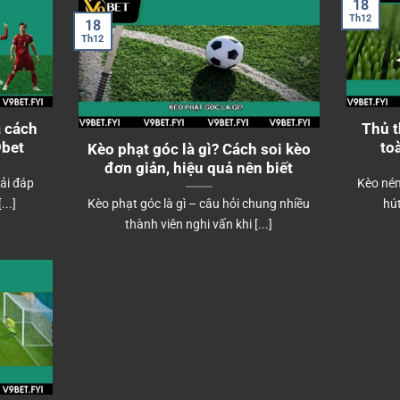
18
Th12
18
Th12
à cách
Thủ t
9bet
to
Kèo phạt góc là gì? Cách soi kèo
đơn giản, hiệu quả nên biết
iải đáp
Kèo ném
..]
Kèo phạt góc là gì – câu hỏi chung nhiều
hút
thành viên nghi vấn khi [...]