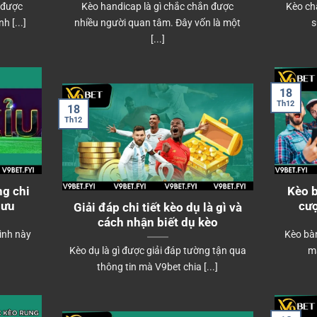
c được
Kèo handicap là gì chắc chắn được
Kèo chấ
h [...]
nhiều người quan tâm. Đây vốn là một
s
[...]
18
Th12
18
Th12
ng chi
Kèo b
 ưu
cượ
Giải đáp chi tiết kèo dụ là gì và
cách nhận biết dụ kèo
hình này
Kèo bàn
Kèo dụ là gì được giải đáp tường tận qua
mà
thông tin mà V9bet chia [...]