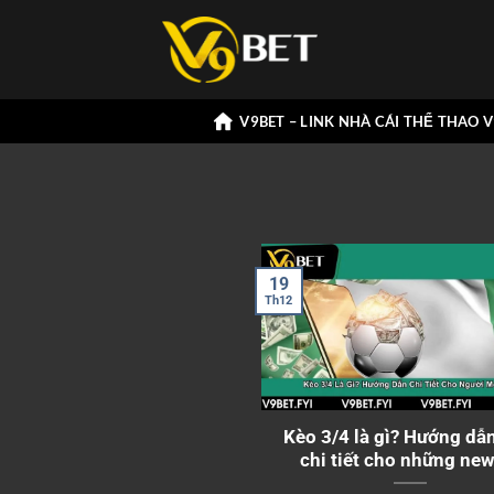
Chuyển
đến
nội
dung
V9BET – LINK NHÀ CÁI THỂ THAO 
19
Th12
Kèo 3/4 là gì? Hướng dẫn
chi tiết cho những new