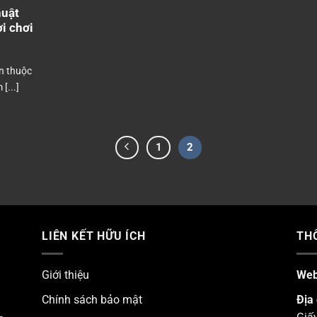
huật
i chơi
en thuộc
[...]
1
2
LIÊN KẾT HỮU ÍCH
TH
Giới thiệu
Web
Chính sách bảo mật
Địa 