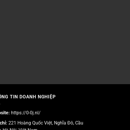
ÔNG TIN DOANH NGHIỆP
site:
https://0-0j.nl/
chỉ:
221 Hoàng Quốc Việt, Nghĩa Đô, Cầu