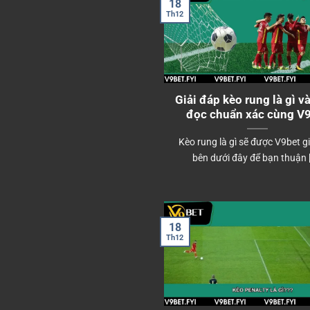
18
Th12
Giải đáp kèo rung là gì v
đọc chuẩn xác cùng V
Kèo rung là gì sẽ được V9bet g
bên dưới đây để bạn thuận [.
18
Th12