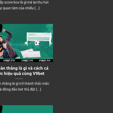
p score box là gì mà lại thu hút
ự quan tâm của nhiều [...]
àn thắng là gì và cách cá
c hiệu quả cùng V9bet
 thắng là gì trở thành thắc mắc
 đông đảo bet thủ đặt [...]